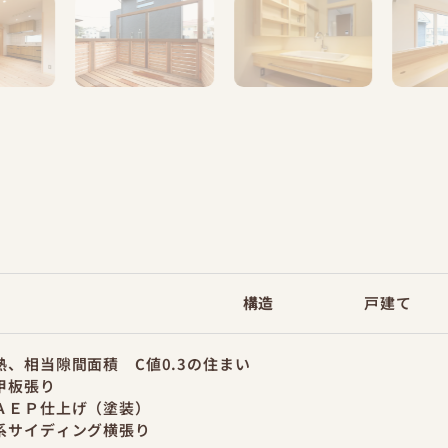
構造
戸建て
熱、相当隙間面積 C値0.3の住まい
甲板張り
ＡＥＰ仕上げ（塗装）
系サイディング横張り