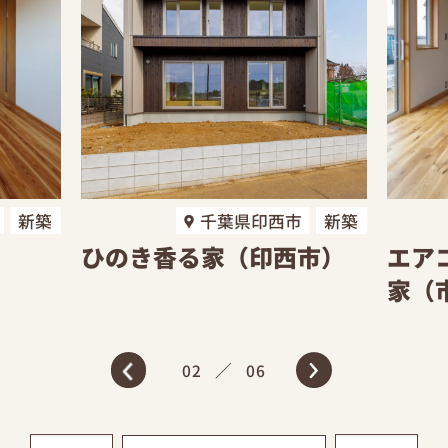
築
千葉県印西市
新築
ひのき香る家（印西市）
エアコン
家（市原
／
03
06