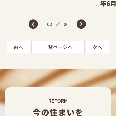
年6
／
02
06
前へ
次へ
一覧ページへ
REFORM
今の住まいを